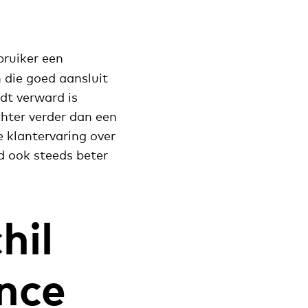
bruiker een
n die goed aansluit
dt verward is
hter verder dan een
e klantervaring over
jd ook steeds beter
hil
nce