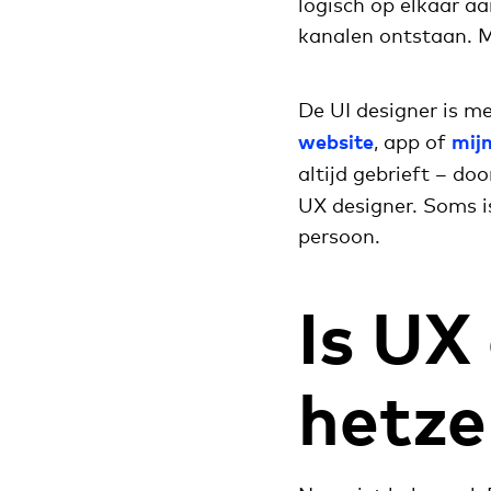
logisch op elkaar aa
kanalen ontstaan. M
De UI designer is m
website
, app of
mij
altijd gebrieft – do
UX designer. Soms i
persoon.
Is UX
hetze