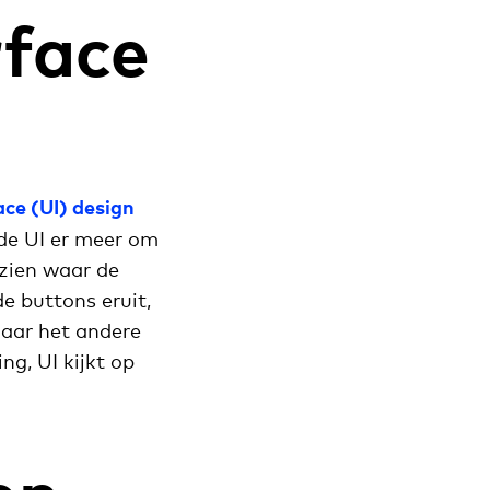
rface
ace (UI) design
 de UI er meer om
tzien waar de
e buttons eruit,
naar het andere
ng, UI kijkt op