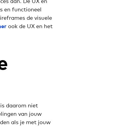
oces aan. De UX en
s en functioneel
ireframes de visuele
ner
ook de UX en het
e
 is daarom niet
elingen van jouw
uden als je met jouw