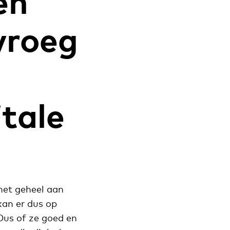
en
vroeg
itale
het geheel aan
kan er dus op
 Dus of ze goed en