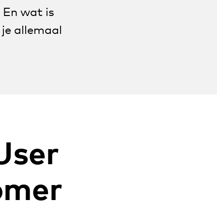
 En wat is
 je allemaal
User
omer