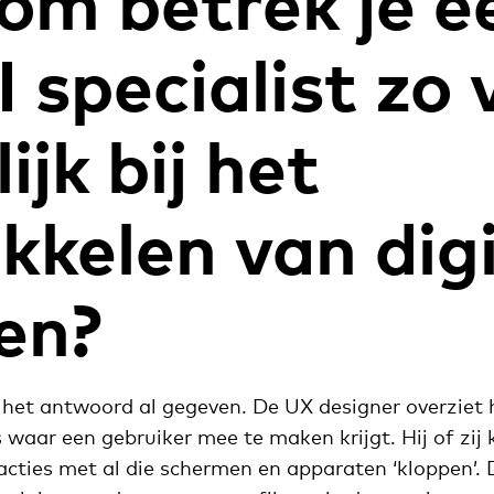
m betrek je e
 specialist zo 
jk bij het
kkelen van dig
en?
 het antwoord al gegeven. De UX designer overziet 
waar een gebruiker mee te maken krijgt. Hij of zij 
acties met al die schermen en apparaten ‘kloppen’.