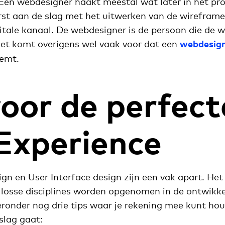
 Een webdesigner haakt meestal wat later in het pr
rst aan de slag met het uitwerken van de wireframe
itale kanaal. De webdesigner is de persoon die de w
 Het komt overigens wel vaak voor dat een
webdesig
eemt.
voor de perfect
Experience
gn en User Interface design zijn een vak apart. Het
s losse disciplines worden opgenomen in de ontwikk
ieronder nog drie tips waar je rekening mee kunt ho
slag gaat: