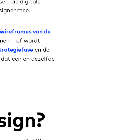
sen die digitale
signer mee.
wireframes van de
amen – of wordt
strategiefase
en de
 dat een en dezelfde
sign?