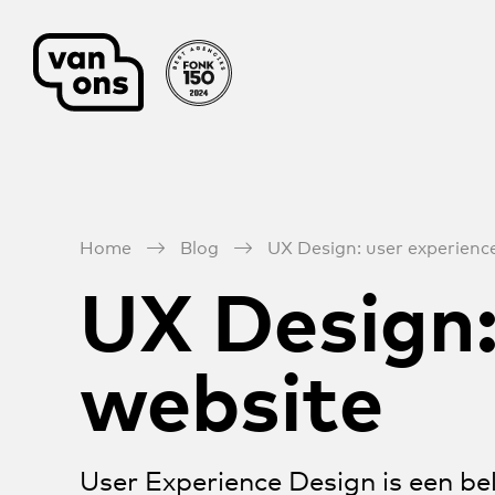
Meteen naar de content
Home
Blog
UX Design: user experience
UX Design:
website
User Experience Design is een bel