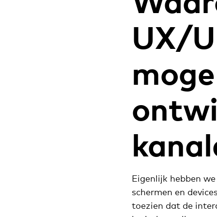
Waaro
UX/UI
mogeli
ontwi
kanal
Eigenlijk hebben we
schermen en devices 
toezien dat de inter