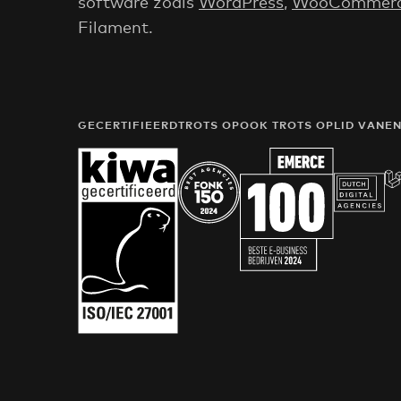
software zoals
WordPress
,
WooCommer
Filament.
GECERTIFIEERD
TROTS OP
OOK TROTS OP
LID VAN
E