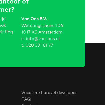
antoor of
mer?
ijd
Van Ons B.V.
ook
Weteringschans 106
riefing
1017 XS Amsterdam
e.
info@van-ons.nl
t.
020 331 81 77
Vacature Laravel developer
FAQ