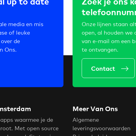
l up to date
Zoek je ons k
telefoonnum
ale media en mis
Onze lijnen staan alt
ase of leuke
open, al houden we 
 over de
van e-mail om een b
an Ons.
te ontvangen.
Contact
 Amsterdam
Meer Van Ons
 apps waarmee je de
Algemene
groot. Met open source
leveringsvoorwaarden