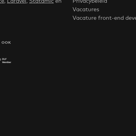
ce
,
Laravel
,
Statamic
en
Privacybeleid
Vacatures
Vacature front-end dev
N OOK