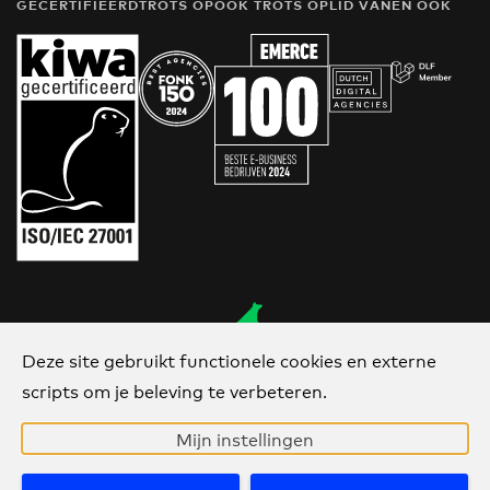
GECERTIFIEERD
TROTS OP
OOK TROTS OP
LID VAN
EN OOK
Deze site gebruikt functionele cookies en externe
Van Ons
scripts om je beleving te verbeteren.
sinds 2006
Mijn instellingen
Call us
Direct contact?