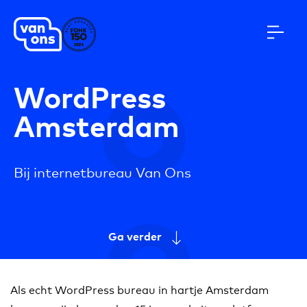
Meteen naar de content
WordPress
Amsterdam
Bij internetbureau Van Ons
Ga verder
Als echt WordPress bureau in hartje Amsterdam