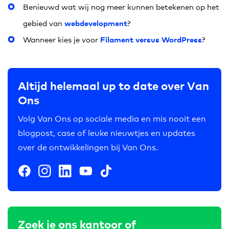
Benieuwd wat wij nog meer kunnen betekenen op het
webdevelopment
gebied van
?
Filament versus WordPress
Wanneer kies je voor
?
Altijd helemaal up to date over Van
Ons
Volg Van Ons op sociale media en mis nooit een
blogpost, case of leuke nieuwtjes en updates
over de ontwikkelingen bij Van Ons.
Zoek je ons kantoor of