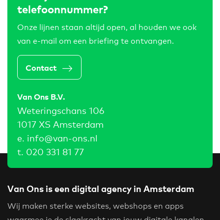
telefoonnummer?
Onze lijnen staan altijd open, al houden we ook
van e-mail om een briefing te ontvangen.
Contact
Van Ons B.V.
Weteringschans 106
1017 XS Amsterdam
e.
info@van-ons.nl
t.
020 331 81 77
Van Ons is een digital agency in Amsterdam
Wij maken sterke websites, webshops en apps
waarmee je de slagkracht van jouw digitale kanalen