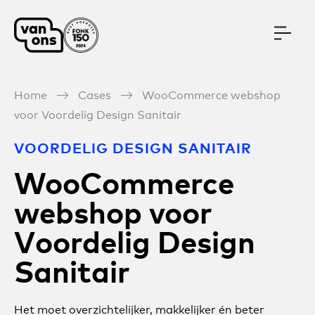
Meteen naar de content
Home
Cases
WooCommerce webshop
voor Voordelig Design Sanitair
VOORDELIG DESIGN SANITAIR
WooCommerce
webshop voor
Voordelig Design
Sanitair
Het moet overzichtelijker, makkelijker én beter