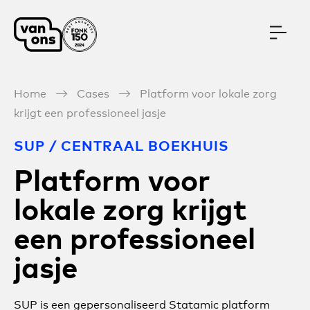
Meteen naar de content
Home
Cases
Platform voor lokale zorg
krijgt een professioneel jasje
SUP / CENTRAAL BOEKHUIS
Platform voor
lokale zorg krijgt
een professioneel
jasje
SUP is een gepersonaliseerd Statamic platform