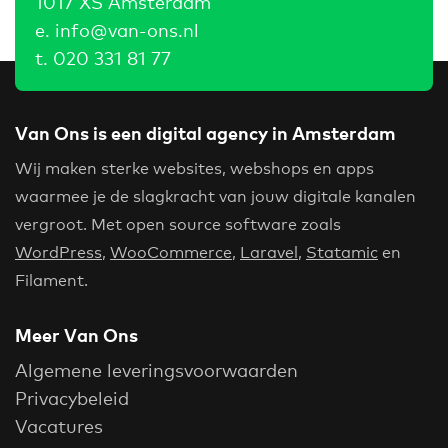
1017 XS Amsterdam
e.
info@van-ons.nl
t.
020 331 81 77
Van Ons is een digital agency in Amsterdam
Wij maken sterke websites, webshops en apps
waarmee je de slagkracht van jouw digitale kanalen
vergroot. Met open source software zoals
WordPress
,
WooCommerce
,
Laravel
,
Statamic
en
Filament.
Meer Van Ons
Algemene leveringsvoorwaarden
Privacybeleid
Vacatures