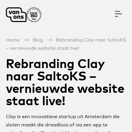
Meteen naar de content
Home
Blog
Rebranding Clay naar SaltoKS
– vernieuwde website staat live!
Rebranding Clay
naar SaltoKS –
vernieuwde website
staat live!
Clay is een innovatieve startup uit Amsterdam die
sloten maakt die draadloos of via een app te