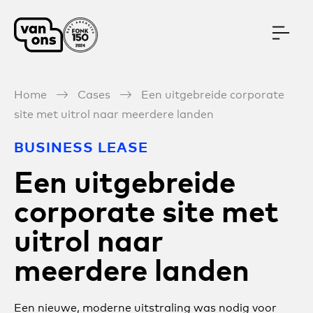
Meteen naar de content
Home
Cases
Een uitgebreide corporate
site met uitrol naar meerdere landen
BUSINESS LEASE
Een uitgebreide
corporate site met
uitrol naar
meerdere landen
Een nieuwe, moderne uitstraling was nodig voor