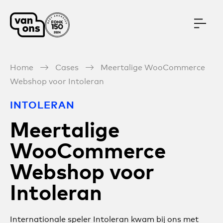
Meteen naar de content
Home
Cases
Meertalige WooCommerce
Webshop voor Intoleran
INTOLERAN
Meertalige
WooCommerce
Webshop voor
Intoleran
Internationale speler Intoleran kwam bij ons met