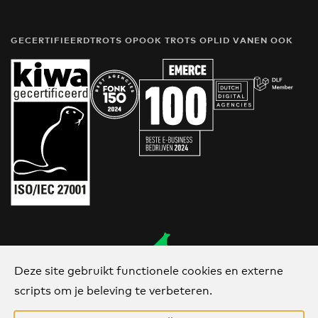
GECERTIFIEERD
TROTS OP
OOK TROTS OP
LID VAN
EN OOK
Deze site gebruikt functionele cookies en externe
Van Ons
scripts om je beleving te verbeteren.
sinds 2006