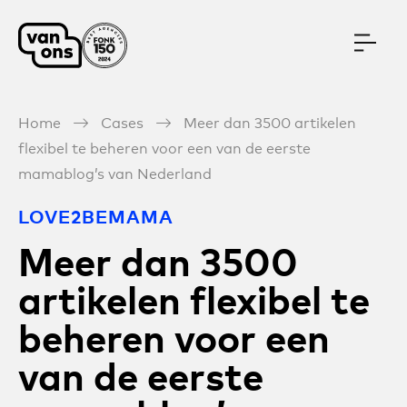
Meteen naar de content
Home
Cases
Meer dan 3500 artikelen
flexibel te beheren voor een van de eerste
mamablog’s van Nederland
LOVE2BEMAMA
Meer dan 3500
artikelen flexibel te
beheren voor een
van de eerste