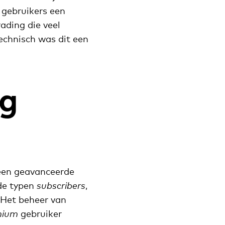
 gebruikers een
rading die veel
Technisch was dit een
ng
 een geavanceerde
de typen
subscribers
,
 Het beheer van
mium
gebruiker