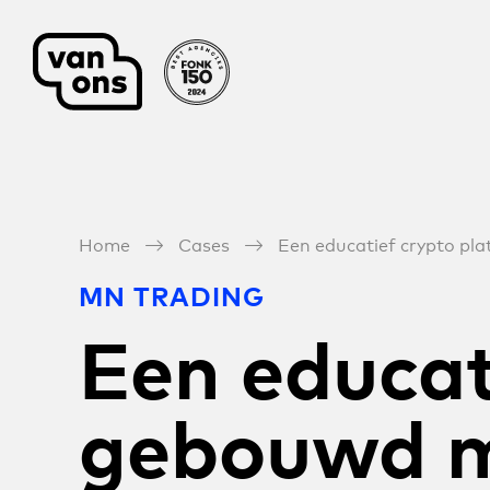
Meteen naar de content
Home
Cases
Een educatief crypto p
MN TRADING
Een educat
gebouwd m