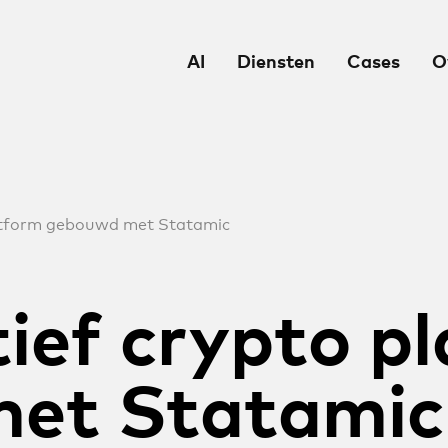
AI
Diensten
Cases
O
latform gebouwd met Statamic
ief crypto p
et Statamic