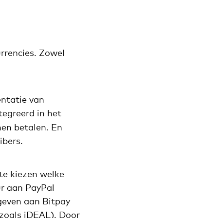
urrencies. Zowel
ntatie van
egreerd in het
nen betalen. En
ibers.
 te kiezen welke
ur aan PayPal
geven aan Bitpay
(zoals iDEAL). Door