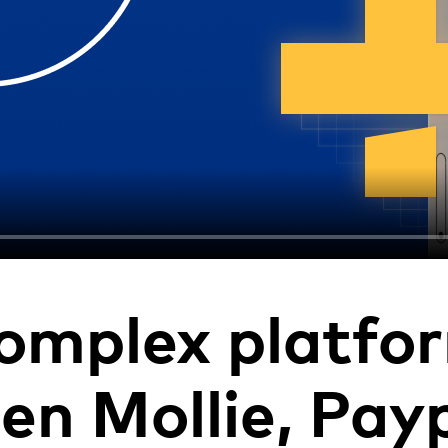
omplex platfo
een
Mollie, Pay