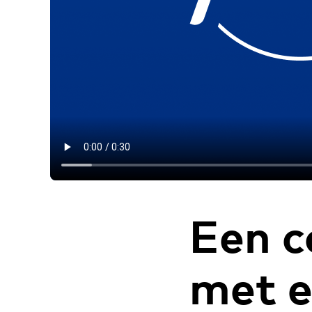
Een c
met 