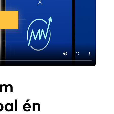
rm
pal
én