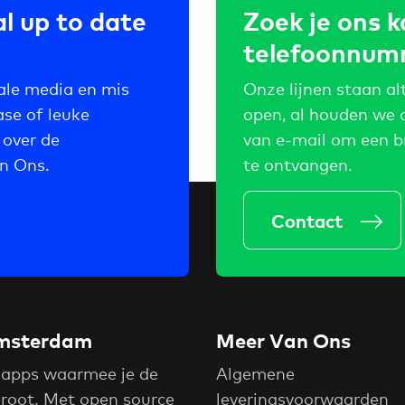
l up to date
Zoek je ons k
telefoonnum
ale media en mis
Onze lijnen staan alt
ase of leuke
open, al houden we 
 over de
van e-mail om een b
an Ons.
te ontvangen.
Contact
 Amsterdam
Meer Van Ons
 apps waarmee je de
Algemene
groot. Met open source
leveringsvoorwaarden