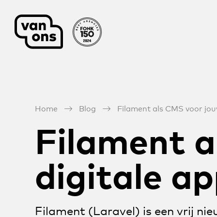
Meteen naar de content
Home
Blog
Filament als CMS voor jouw
Filament a
digitale ap
Filament (Laravel) is een vrij 