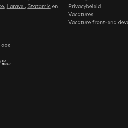
ce
,
Laravel
,
Statamic
en
Privacybeleid
Vacatures
Vacature front-end dev
N OOK