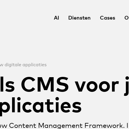
AI
Diensten
Cases
O
 digitale applicaties
ls CMS voor
plicaties
nieuw Content Management Framework. In