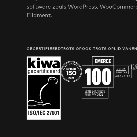
software zoals
WordPress
,
WooCommer
Filament.
GECERTIFIEERD
TROTS OP
OOK TROTS OP
LID VAN
E