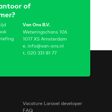
antoor of
mer?
ijd
Van Ons B.V.
ook
Weteringschans 106
riefing
1017 XS Amsterdam
e.
info@van-ons.nl
t.
020 331 81 77
Vacature Laravel developer
FAQ