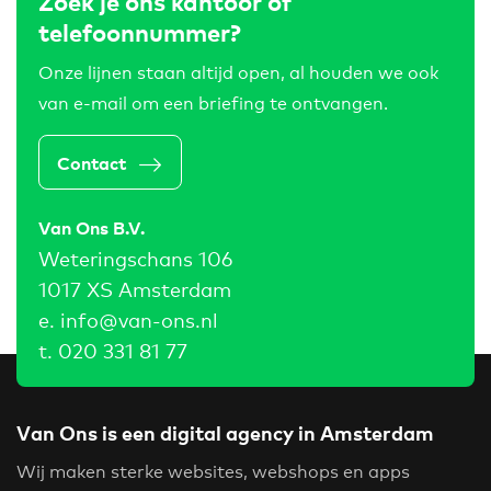
Zoek je ons kantoor of
telefoonnummer?
Onze lijnen staan altijd open, al houden we ook
van e-mail om een briefing te ontvangen.
Contact
Van Ons B.V.
Weteringschans 106
1017 XS Amsterdam
e.
info@van-ons.nl
t.
020 331 81 77
Van Ons is een digital agency in Amsterdam
Wij maken sterke websites, webshops en apps