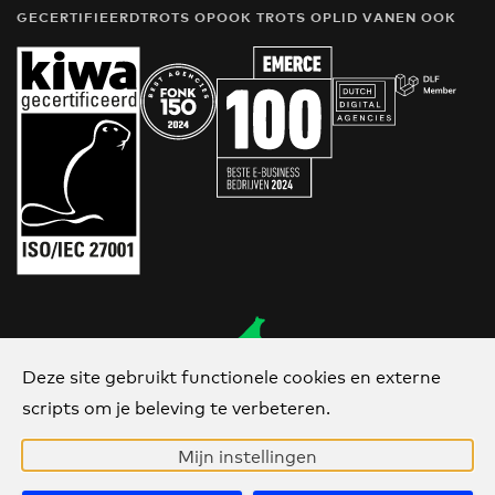
GECERTIFIEERD
TROTS OP
OOK TROTS OP
LID VAN
EN OOK
Deze site gebruikt functionele cookies en externe
Van Ons
scripts om je beleving te verbeteren.
sinds 2006
Mijn instellingen
Call us
Direct contact?