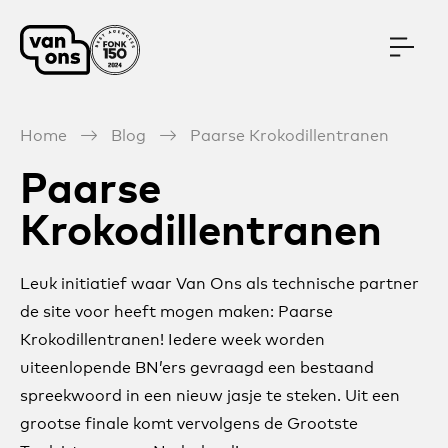
Meteen naar de content
Home
Blog
Paarse Krokodillentranen
Paarse
Krokodillentranen
Leuk initiatief waar Van Ons als technische partner
de site voor heeft mogen maken: Paarse
Krokodillentranen! Iedere week worden
uiteenlopende BN’ers gevraagd een bestaand
spreekwoord in een nieuw jasje te steken. Uit een
grootse finale komt vervolgens de Grootste