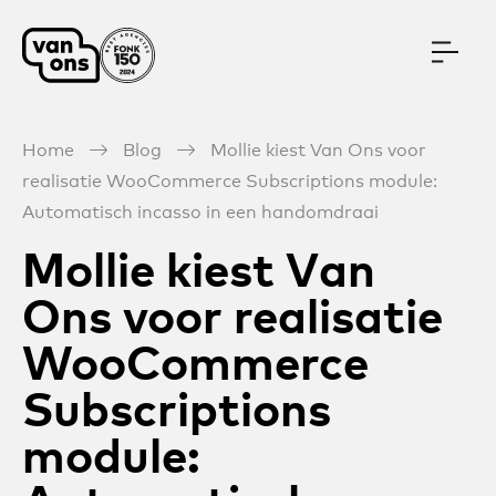
Meteen naar de content
Home
Blog
Mollie kiest Van Ons voor
realisatie WooCommerce Subscriptions module:
Automatisch incasso in een handomdraai
Mollie kiest Van
Ons voor realisatie
WooCommerce
Subscriptions
module: